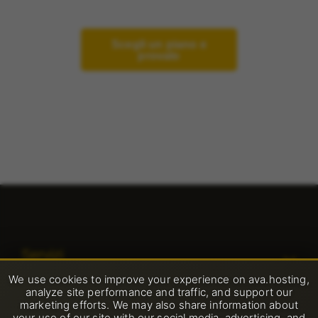
Scegli un piano e
provalo
Servizi
We use cookies to improve your experience on ava.hosting,
Certificati SSL (https)
analyze site performance and traffic, and support our
Supporto
marketing efforts. We may also share information about
Dominio
your use of our site with our social media, advertising, and