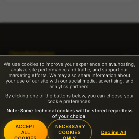
Dienstleistungen
We use cookies to improve your experience on ava.hosting,
Dedizierte Server
analyze site performance and traffic, and support our
Unterstützung
marketing efforts. We may also share information about
Domain
your use of our site with our social media, advertising, and
Neues Support-Ticket öffnen
analytics partners.
Unternehmen
LiteSpeed Hosting
By clicking one of the buttons below, you can choose your
FAQ
cookie preferences.
Über uns
SSL-Zertifikate
Regeln
Wissensbasis
Note: Some technical cookies will be stored regardless
Contacts
of your choice.
Shared Hosting
Akzeptable Nutzungsrichtlinie
ACCEPT
NECESSARY
Datacenter
VPS
ALL
COOKIES
Decline All
Nutzungsbedingungen
© 2001-2026 Avahost
COOKIES
ONLY
Alle Rechte vorbehalten